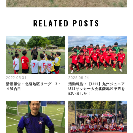
RELATED POSTS
2022.05.31
2025.09.24
活動報告：北薩地区リーグ 3・
活動報告：【U11】九州ジュニア
４試合目
U11サッカー大会北薩地区予選を
戦いました！